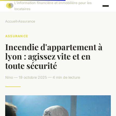
L'information financière et immobilière pour les
locataires
Accueil
›
Assurance
ASSURANCE
Incendie d'appartement à
lyon : agissez vite et en
toute sécurité
Nino — 19 octobre 2025 — 4 min de lecture