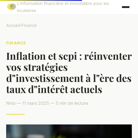
L'information financière et immobilière pour les
locataires
Accueil
›
Finance
FINANCE
Inflation et scpi : réinventer
vos stratégies
d"investissement à l"ère des
taux d"intérêt actuels
Nino — 11 mars 2025 — 5 min de lecture